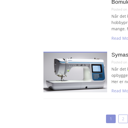
Bomul
Posted on
Når det 
hobbypro
mange. 
Read Mo
Symas
Posted on
Når det 
opbygget 
Her er n
Read Mo
Navigation
1
2