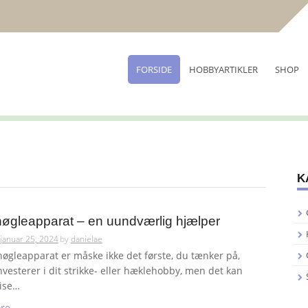
FORSIDE
HOBBYARTIKLER
SHOP
K
øgleapparat – en uundværlig hjælper
januar 25, 2024
by
danielae
nøgleapparat er måske ikke det første, du tænker på,
nvesterer i dit strikke- eller hæklehobby, men det kan
vise…
re