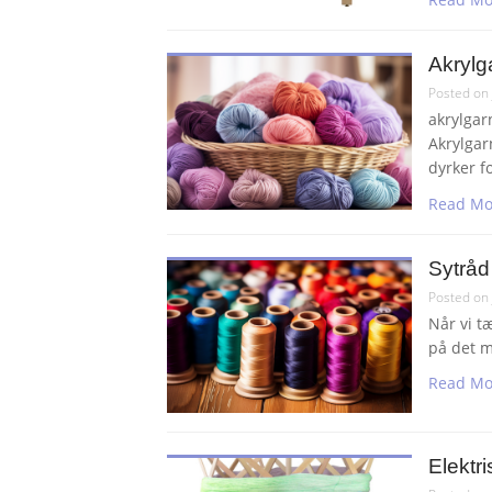
Akrylg
Posted on
akrylgar
Akrylgar
dyrker f
Read Mo
Sytråd 
Posted on
Når vi t
på det m
Read Mo
Elektr