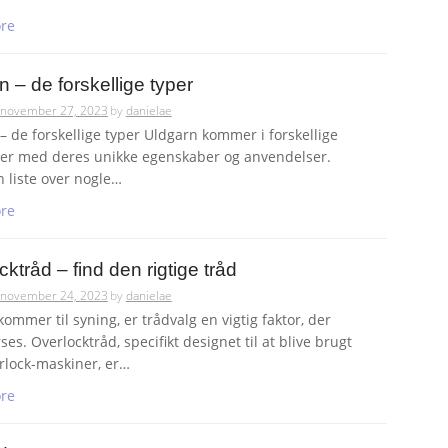
re
n – de forskellige typer
november 27, 2023
by
danielae
– de forskellige typer Uldgarn kommer i forskellige
ver med deres unikke egenskaber og anvendelser.
n liste over nogle…
re
ktråd – find den rigtige tråd
november 24, 2023
by
danielae
kommer til syning, er trådvalg en vigtig faktor, der
ses. Overlocktråd, specifikt designet til at blive brugt
lock-maskiner, er…
re