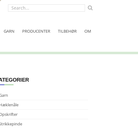
Search
for:
GARN
PRODUCENTER
TILBEHØR
OM
ATEGORIER
Garn
Hæklenåle
Opskrifter
Strikkepinde