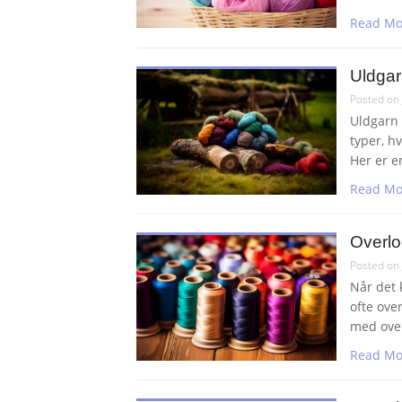
Read Mo
Uldgar
Posted on
Uldgarn 
typer, h
Her er e
Read Mo
Overloc
Posted on
Når det 
ofte over
med over
Read Mo