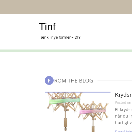
Skip
to
content
Tinf
Tænk i nye former – DIY
FROM THE BLOG
Krydsn
Posted on
Et kryds
når du i
hurtigt 
Read Mo