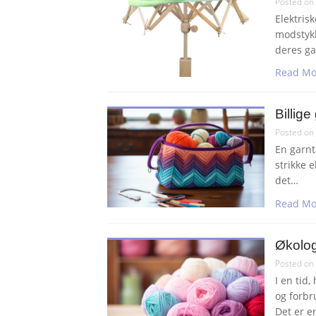
Posted on
Elektris
modstykk
deres ga
Read Mo
Billige
Posted on
En garnta
strikke 
det…
Read Mo
Økolog
Posted on
I en tid
og forbr
Det er 