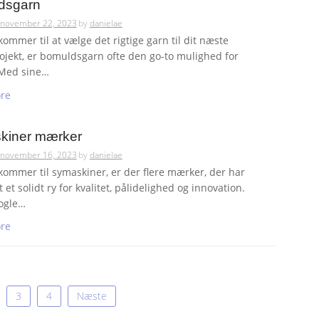
dsgarn
november 22, 2023
by
danielae
kommer til at vælge det rigtige garn til dit næste
jekt, er bomuldsgarn ofte den go-to mulighed for
Med sine…
re
kiner mærker
november 16, 2023
by
danielae
kommer til symaskiner, er der flere mærker, der har
et solidt ry for kvalitet, pålidelighed og innovation.
ogle…
re
3
4
Næste