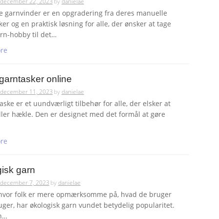
december 22, 2023
by
danielae
ke garnvinder er en opgradering fra deres manuelle
er og en praktisk løsning for alle, der ønsker at tage
rn-hobby til det…
re
 garntasker online
december 11, 2023
by
danielae
ske er et uundværligt tilbehør for alle, der elsker at
eller hækle. Den er designet med det formål at gøre
re
isk garn
december 7, 2023
by
danielae
, hvor folk er mere opmærksomme på, hvad de bruger
uger, har økologisk garn vundet betydelig popularitet.
en…