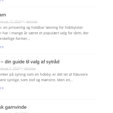
arn
januar 13, 2024
by
danielae
n: en prisvenlig og holdbar løsning for hobbyister
n har i mange år været et populært valg for dem, der
orskellige former…
re
– din guide til valg af sytråd
januar 9, 2024
by
danielae
ænker på syning som en hobby, er det let at fokusere
ere synlige, som stof og mønstre. Men en…
re
isk garnvinde