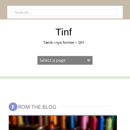
Skip
to
Search
content
for:
Tinf
Tænk i nye former – DIY
FROM THE BLOG