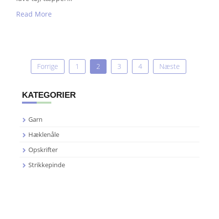
Read More
Navigation
Forrige
1
2
3
4
Næste
til
indlæg
KATEGORIER
Garn
Hæklenåle
Opskrifter
Strikkepinde