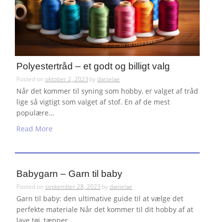
Polyestertråd – et godt og billigt valg
Posted on
oktober 2, 2023
by
danielae
Når det kommer til syning som hobby, er valget af tråd
lige så vigtigt som valget af stof. En af de mest
populære…
Read More
Babygarn – Garn til baby
Posted on
september 28, 2023
by
danielae
Garn til baby: den ultimative guide til at vælge det
perfekte materiale Når det kommer til dit hobby af at
lave tøj, tæpper…