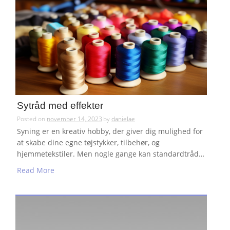
Sytråd med effekter
Posted on
november 14, 2023
by
danielae
Syning er en kreativ hobby, der giver dig mulighed for
at skabe dine egne tøjstykker, tilbehør, og
hjemmetekstiler. Men nogle gange kan standardtråd…
Read More