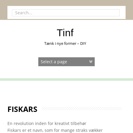
Skip
to
Search
content
for:
Tinf
Tænk i nye former – DIY
FISKARS
En revolution inden for kreativt tilbehør
Fiskars er et navn, som for mange straks vækker