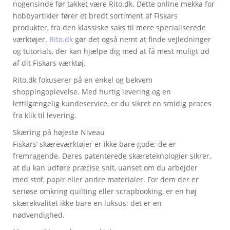
nogensinde før takket være Rito.dk. Dette online mekka for
hobbyartikler fører et bredt sortiment af Fiskars
produkter, fra den klassiske saks til mere specialiserede
værktøjer.
Rito.dk
gør det også nemt at finde vejledninger
og tutorials, der kan hjælpe dig med at få mest muligt ud
af dit Fiskars værktøj.
Rito.dk fokuserer på en enkel og bekvem
shoppingoplevelse. Med hurtig levering og en
lettilgængelig kundeservice, er du sikret en smidig proces
fra klik til levering.
Skæring på højeste Niveau
Fiskars’ skæreværktøjer er ikke bare gode; de er
fremragende. Deres patenterede skæreteknologier sikrer,
at du kan udføre præcise snit, uanset om du arbejder
med stof, papir eller andre materialer. For dem der er
seriøse omkring quilting eller scrapbooking, er en høj
skærekvalitet ikke bare en luksus; det er en
nødvendighed.