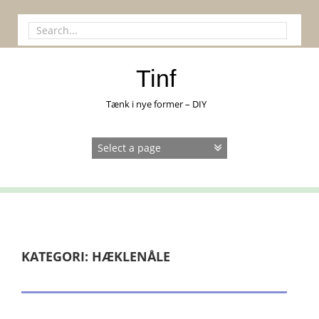
Skip
to
Search
content
for:
Tinf
Tænk i nye former – DIY
KATEGORI:
HÆKLENÅLE